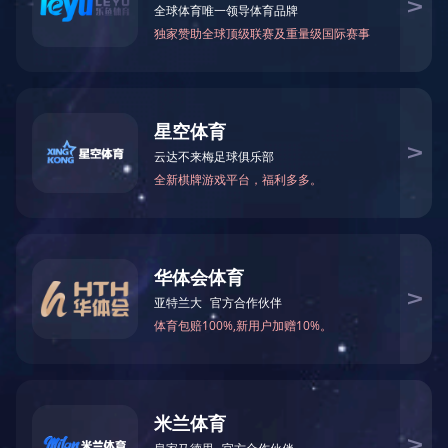
2021年6月乐丫实业“学党史 忆初心”活动
2021年7月 乐丫实业董事长走访慰问老党员