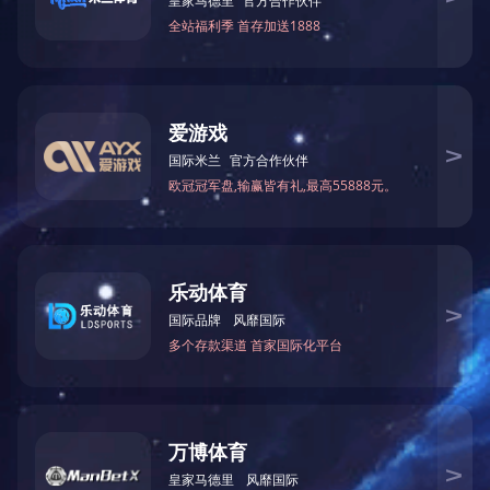
2021年9月 乐丫实业总部入党积极分子推荐会