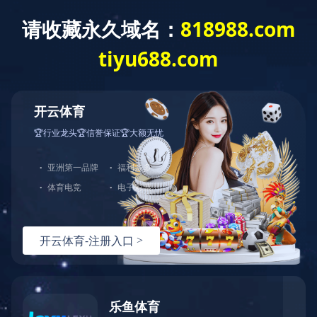
云开体育
【公益活动】情暖福利院、爱伴夕阳红---乐丫实业公益慰问
行，传递冬日温情