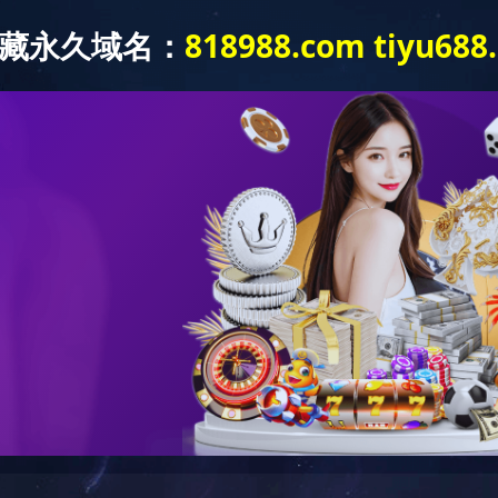
育-云开体育（中国）
关于乐丫
云开体育
全产业链
中国石油
业务领域
走进乐丫
关于乐丫
云开体育
合作共赢