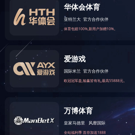
0315-7170234
河北省迁安市扣庄镇刘家村村西
客服：
0315-7170234
邮箱：hbqaly_99@126.com
C