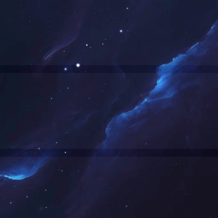
opyright © 2005-2021 云开体育-云开体育（中国） All Rights Reserved