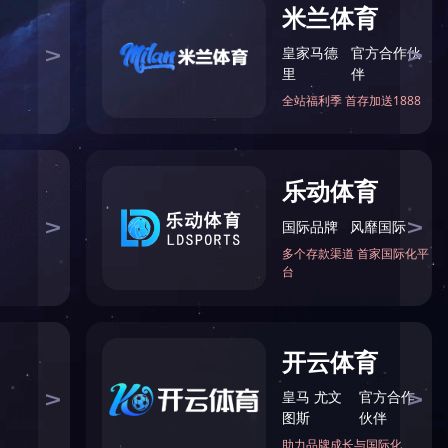
乐丫生态文化产业
乐丫实业股份有限
乐丫线上商城
园
公司
 |