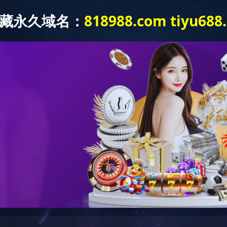
育-云开体育（中国）
关于乐丫
云开体育
全产业链
中国石化
业务领域
走进乐丫
关于乐丫
云开体育
合作共赢