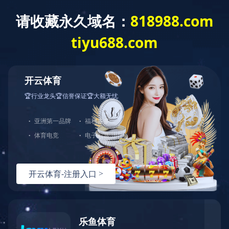
云开体育
乐丫实业云开体育-云开体育（中国） 示意图